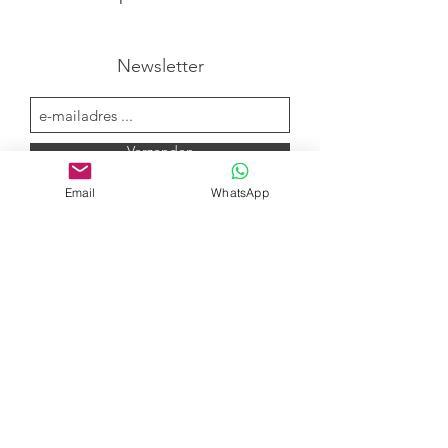
Newsletter
Verzenden
Email
WhatsApp
Verkoopsvoorwaarden - Privacy Policy
©2021 by NOMAD YOGA.