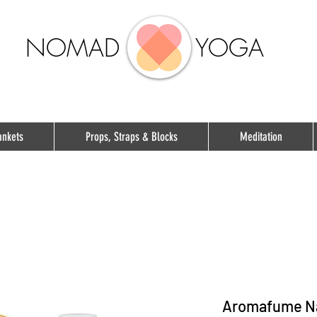
NOMAD
YOGA
ankets
Props, Straps & Blocks
Meditation
Aromafume Na