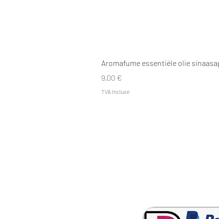
Aromafume essentiële olie sinaasa
Prix
9,00 €
TVA Incluse