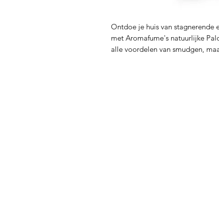
Ontdoe je huis van stagnerende e
met Aromafume's natuurlijke Palo
alle voordelen van smudgen, maa
ziel te kalmeren en reinigen.
Grondend & Beschermend