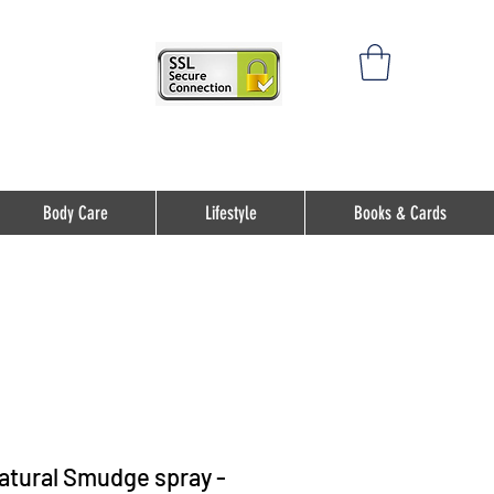
Body Care
Lifestyle
Books & Cards
tural Smudge spray -