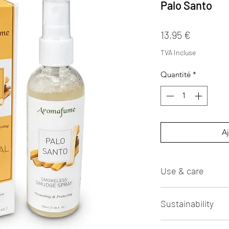
Palo Santo
Prix
13,95 €
TVA Incluse
Quantité
*
Aj
Use & care
Spray dagelijks in h
Sustainability
Spuit 3-5 seconden 
Gebruik regelmatig.
Milieuvriendelijk, C