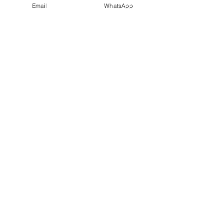
Email
WhatsApp
Partager cet événement
Newsletter
Verzenden
Verkoopsvoorwaarden - Privacy Policy